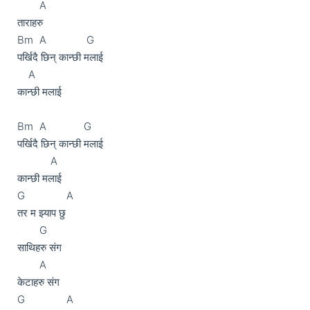
	A

ताराहरु

Bm	A	         G

पर्खिदै छिन् कान्छी मलाई

    A

कान्छी मलाई

Bm	A		G

पर्खिदै छिन् कान्छी मलाई

	    A

कान्छी मलाई

G               A

तर म झ्याप छु

	G

साथिहरु संग

	A

केटाहरु संग

G               A
