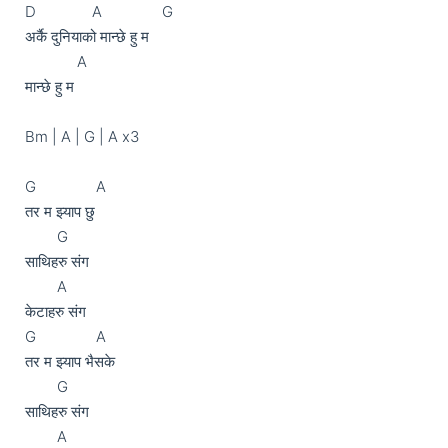
D              A               G

अर्कै दुनियाको मान्छे हु म

             A

मान्छे हु म

Bm | A | G | A x3

G               A

तर म झ्याप छु

	G

साथिहरु संग

	A

केटाहरु संग

G               A

तर म झ्याप भैसके

	G

साथिहरु संग

	A
