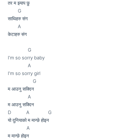
तर म झ्याप छु

	G

साथिहरु संग

	A

केटाहरु संग

	        G

I’m so sorry baby

	        A

I’m so sorry girl

                    G

म आउनु सक्दिन

	        A

म आउनु सक्दिन

D            A               G

यो दुनियाको म मान्छे होइन

               A

म मान्छे होइन
