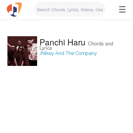
☰
Panchi Haru
Chords and
Lyrics
Jhilkey And The Company