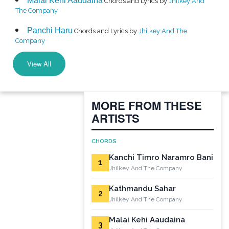
Malai Kehi Aaudaina
Chords and Lyrics by
Jhilkey And
The Company
Panchi Haru
Chords and Lyrics by
Jhilkey And The
Company
View All
MORE FROM THESE
ARTISTS
CHORDS
Kanchi Timro Naramro Bani
1
Jhilkey And The Company
Kathmandu Sahar
2
Jhilkey And The Company
Malai Kehi Aaudaina
3